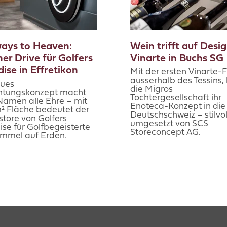
ways to Heaven:
Wein trifft auf Desig
her Drive für Golfers
Vinarte in Buchs SG
ise in Effretikon
Mit der ersten Vinarte-Fi
ausserhalb des Tessins, 
eues
die Migros
chtungskonzept macht
Tochtergesellschaft ihr
amen alle Ehre – mit
Enoteca-Konzept in die
² Fläche bedeutet der
Deutschschweiz – stilvol
store von Golfers
umgesetzt von SCS
se für Golfbegeisterte
Storeconcept AG.
immel auf Erden.