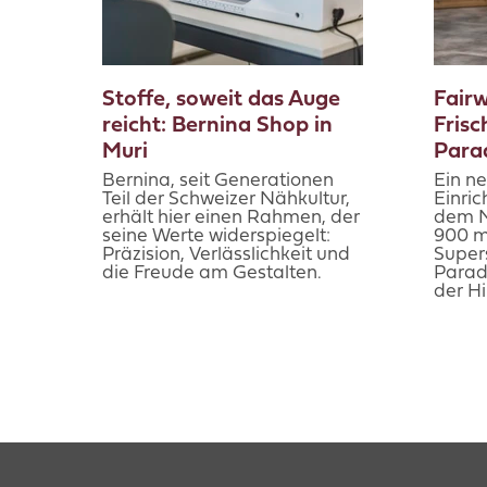
Stoffe, soweit das Auge
Fair
reicht: Bernina Shop in
Frisc
Muri
Parad
Bernina, seit Generationen
Ein n
Teil der Schweizer Nähkultur,
Einri
erhält hier einen Rahmen, der
dem N
seine Werte widerspiegelt:
900 m
Präzision, Verlässlichkeit und
Super
die Freude am Gestalten.
Paradi
der H