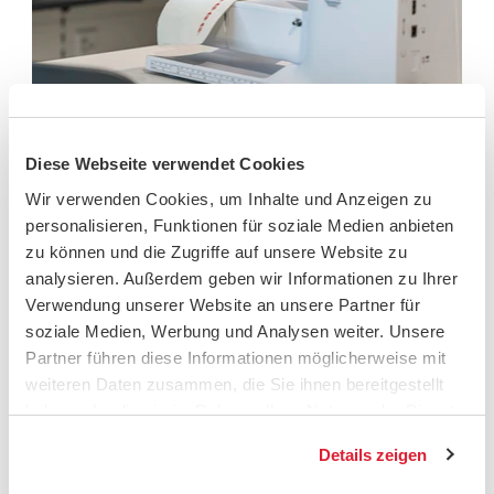
Diese Webseite verwendet Cookies
Wir verwenden Cookies, um Inhalte und Anzeigen zu
Stoffe, soweit das Auge reicht: Bernina Shop in
personalisieren, Funktionen für soziale Medien anbieten
Muri
zu können und die Zugriffe auf unsere Website zu
Bernina, seit Generationen Teil der Schweizer
Nähkultur, erhält hier einen Rahmen, der seine
analysieren. Außerdem geben wir Informationen zu Ihrer
Werte widerspiegelt: Präzision, Verlässlichkeit und
Verwendung unserer Website an unsere Partner für
die Freude am Gestalten.
soziale Medien, Werbung und Analysen weiter. Unsere
Partner führen diese Informationen möglicherweise mit
weiteren Daten zusammen, die Sie ihnen bereitgestellt
haben oder die sie im Rahmen Ihrer Nutzung der Dienste
gesammelt haben.
Details zeigen