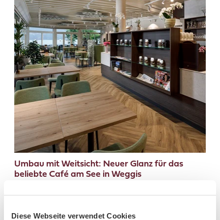
Umbau mit Weitsicht: Neuer Glanz für das
beliebte Café am See in Weggis
Nach fünfwöchigem Umbau empfängt das Café
Dahinden seine Gäste in lichtdurchflutetem
Ambiente. Eine harmonische Verbindung von
Gastronomie und Bäckerei, zeitgemässer Bedienung
Diese Webseite verwendet Cookies
und stimmiger Architektur schafft Raum für neue