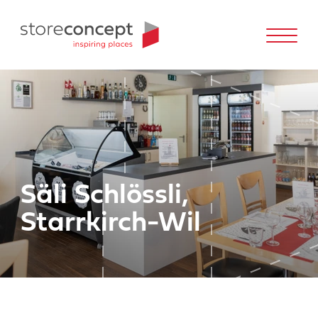
Säli Schlössli,
Starrkirch-Wil