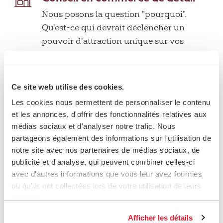
Nous posons la question "pourquoi".
Qu'est-ce qui devrait déclencher un
pouvoir d'attraction unique sur vos
clients à l'avenir?
plus
Ce site web utilise des cookies.
Conception et aménagement de
magasins
Les cookies nous permettent de personnaliser le contenu
et les annonces, d'offrir des fonctionnalités relatives aux
Nous traduisons les valeurs de votre
médias sociaux et d'analyser notre trafic. Nous
marque dans la nouvelle apparence de
partageons également des informations sur l'utilisation de
votre magasin - de la conception à
notre site avec nos partenaires de médias sociaux, de
l'appel d'offres et de la production à
publicité et d'analyse, qui peuvent combiner celles-ci
l'exécution. Nous mettons
avec d'autres informations que vous leur avez fournies
particulièrement l'accent sur une
ou qu'ils ont collectées lors de votre utilisation de leurs
services.
approche globale.
plus
Afficher les détails