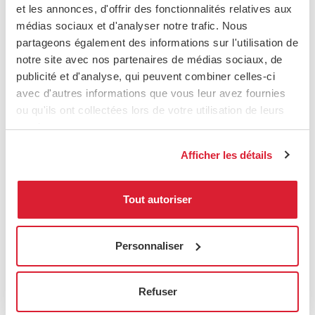
réunit boutique, exposition et zones de
et les annonces, d'offrir des fonctionnalités relatives aux
détente un tout cohérent.
médias sociaux et d'analyser notre trafic. Nous
partageons également des informations sur l'utilisation de
notre site avec nos partenaires de médias sociaux, de
publicité et d'analyse, qui peuvent combiner celles-ci
avec d'autres informations que vous leur avez fournies
ou qu'ils ont collectées lors de votre utilisation de leurs
services.
Afficher les détails
Tout autoriser
Personnaliser
Refuser