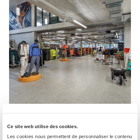
Magasin de bricolage 2.0: une expérience sur
deux étages à Elsau
Ce site web utilise des cookies.
Dans le canton de Zurich, SCS Storeconcept a conçu
pour Hug Baustoffe AG un centre spécialisé qui
Les cookies nous permettent de personnaliser le contenu