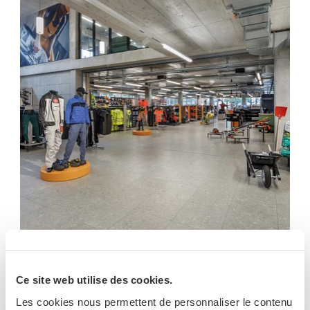
Magasin de bricolage 2.0: une expérience sur
deux étages à Elsau
Ce site web utilise des cookies.
Dans le canton de Zurich, SCS Storeconcept a conçu
pour Hug Baustoffe AG un centre spécialisé qui
Les cookies nous permettent de personnaliser le contenu