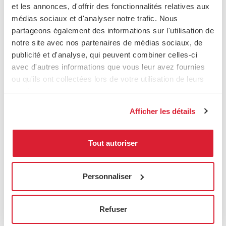
réunit boutique, exposition et zones de
et les annonces, d'offrir des fonctionnalités relatives aux
détente un tout cohérent.
médias sociaux et d'analyser notre trafic. Nous
partageons également des informations sur l'utilisation de
notre site avec nos partenaires de médias sociaux, de
publicité et d'analyse, qui peuvent combiner celles-ci
avec d'autres informations que vous leur avez fournies
ou qu'ils ont collectées lors de votre utilisation de leurs
services.
Afficher les détails
Tout autoriser
Personnaliser
Refuser